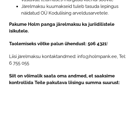
Järelmaksu kuumakseid tuleb tasuda lepingus
näidatud OÜ Koduliising arveldusarvetele.
Pakume Holm panga järelmaksu ka juriidilistele
isikutele.
Taolemiseks võtke palun ühendust: 506 4321
!
Liisi järelmaksu kontaktandmed: info@holmpank.ee, Tel:
6 755 055
Siit on võimalik saata oma andmed, et saaksime
kontrollida Teile pakutava liisingu summa suurust: