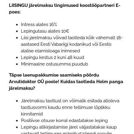
LIISINGU järelmaksu tingimused koostööpartneri E-
poes:
Intress alates 16%
Lepingutasu alates 10€
Liisi järelmaksu võivad taotleda kõik vähemalt 18-
aastased Eesti Vabariigi kodanikud või Eestis
alalise elamisloaga inimesed
Lepingu kestus 2 kuni 48 kuud
Minimaalne ostusumma puudub
Täpse laenupakkumise saamiseks pöördu
Arvutidoktor OÜ poole!
Kuidas taotleda Holm panga
järelmaksu?
Järelmaksu taotlust on võimalik esitada alloleva
taotlusvormi kaudu enne tellimuse lõplikku
kinnitamist
Positiivse otsuse korral edastatakse leping
Lepingu allkirjastamise järel väljastatakse kaup
vastavalt tellimuses märgitud kliendi soovile