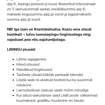
419 €, lepingu periood 12 kuud, fikseeritud interssimäär
20 % laenusummalt aastas, krediidisumma 419 €,
maksete kogusumma 499,32 eurot ja tagasimaksete
summa 499,32 eurot.
NB! Iga laen on finantskohustus. Kaalu oma otsust
hoolikalt – tutvu laenulepingu tingimustega ning
vajadusel pea nõu asjatundjatega.
LIISINGU plussid:
Lihtne asjaajamine
Kiired otsused
Paindlikud tingimused
Taotleda võivad kõikide pankade kliendid
Liisida saab nii üksikuid tooteid kui ka suuremat
ostukorvi
Laenutaotluse vastuse saate mõne minutiga
Kui satud raskustesse saad Liisilt poole väiksemad
kuumaksed, graafiku muutmine on tasuta