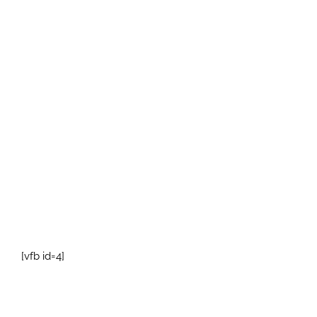
[vfb id=4]