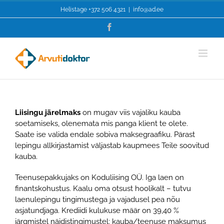
Skip
Helistage
+372 506 4321
|
info@ad.ee
to
content
Facebook
Liisingu järelmaks
on mugav viis vajaliku kauba
soetamiseks, olenemata mis panga klient te olete.
Saate ise valida endale sobiva maksegraafiku. Pärast
lepingu allkirjastamist väljastab kaupmees Teile soovitud
kauba.
Teenusepakkujaks on Koduliising OÜ. Iga laen on
finantskohustus. Kaalu oma otsust hoolikalt – tutvu
laenulepingu tingimustega ja vajadusel pea nõu
asjatundjaga. Krediidi kulukuse määr on 39,40 %
järgmistel näidistingimustel: kauba/teenuse maksumus