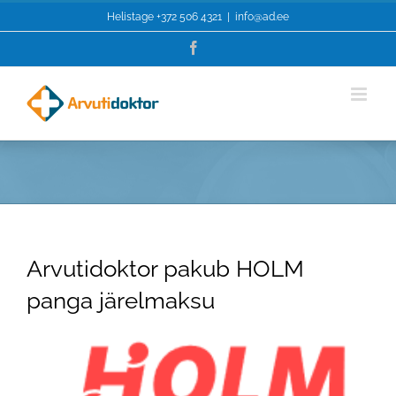
Skip
Helistage
+372 506 4321
|
info@ad.ee
to
content
Facebook
Arvutidoktor pakub HOLM
panga järelmaksu