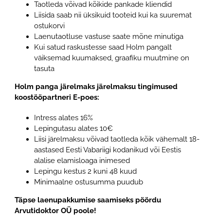
Taotleda võivad kõikide pankade kliendid
Liisida saab nii üksikuid tooteid kui ka suuremat
ostukorvi
Laenutaotluse vastuse saate mõne minutiga
Kui satud raskustesse saad Holm pangalt
väiksemad kuumaksed, graafiku muutmine on
tasuta
Holm panga järelmaks järelmaksu tingimused
koostööpartneri E-poes:
Intress alates 16%
Lepingutasu alates 10€
Liisi järelmaksu võivad taotleda kõik vähemalt 18-
aastased Eesti Vabariigi kodanikud või Eestis
alalise elamisloaga inimesed
Lepingu kestus 2 kuni 48 kuud
Minimaalne ostusumma puudub
Täpse laenupakkumise saamiseks pöördu
Arvutidoktor OÜ poole!