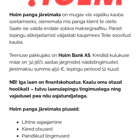
Holm panga järelmaks
on mugav viis vajaliku kauba
soetamiseks, olenemata mis panga klient te olete.
Saate ise valida endale sobiva maksegraafiku. Pärast
lepingu allkirjastamist väljastab kaupmees Teile soovitud
kauba.
Teenuse pakkujaks on
Holm Bank AS
. Krediidi kulukuse
määr on 32,96% aastas järgmistel näidistingimustel:
järelmaksu summa 450 €, lepingu periood 12 kuud.
NB! Iga laen on finantskohustus. Kaalu oma otsust
hoolikalt – tutvu laenulepingu tingimustega ning
vajadusel pea nõu asjatundjatega.
Holm panga järelmaks plussid:
Lihtne asjaajamine
Kiired otsused
Paindlikud tingimused