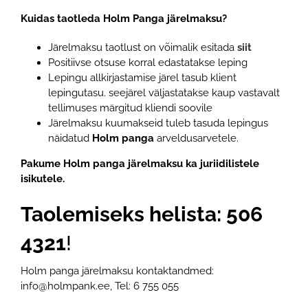
Kuidas taotleda Holm Panga järelmaksu?
Järelmaksu taotlust on võimalik esitada
siit
Positiivse otsuse korral edastatakse leping
Lepingu allkirjastamise järel tasub klient
lepingutasu. seejärel väljastatakse kaup vastavalt
tellimuses märgitud kliendi soovile
Järelmaksu kuumakseid tuleb tasuda lepingus
näidatud
Holm panga
arveldusarvetele.
Pakume Holm panga järelmaksu ka juriidilistele
isikutele.
Taolemiseks helista: 506
4321
!
Holm panga järelmaksu kontaktandmed:
info@holmpank.ee, Tel: 6 755 055